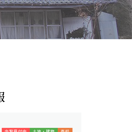
報
内覧受付中
土地・建物
売却