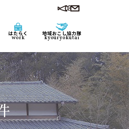
はたらく
地域おこし協力隊
work
kyouryokutai
件