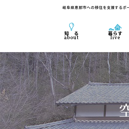
岐阜県恵那市への移住を支援するポ
知 る
暮らす
about
live