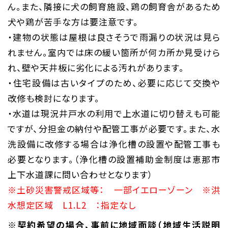
ん。また、隣接に犬の飼育施設、鶏の飼育舎があるため
犬や鶏が苦手な方は要注意です。
・建物の状態は屋根は良さそうで雨漏りの状況は見ら
れません。室内では床の緩い箇所が何カ所か見受けら
れ、壁や天井板に劣化による汚れがあります。
・住宅設備は古いタイプのため、必要に応じて交換や
改修も検討になります。
・水道は現況井戸水の利用で上水道に切り替えも可能
ですが、分担金の納付や配管工事が必要です。また、水
洗設備に改修する場合は浄化槽の設置や配管工事も
必要となります。（浄化槽の設置補助金制度は恵那市
上下水道課に問い合わせとなります）
※土砂災害警戒区域等： 一部イエローゾーン ※洪
水想定区域 L1.L2 ：指定なし
※契約希望の場合、事前に地域面談（地域生活説明