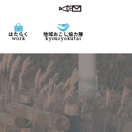
はたらく
地域おこし協力隊
work
kyouryokutai