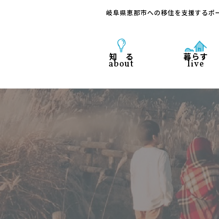
岐阜県恵那市への移住を支援するポ
知 る
暮らす
about
live