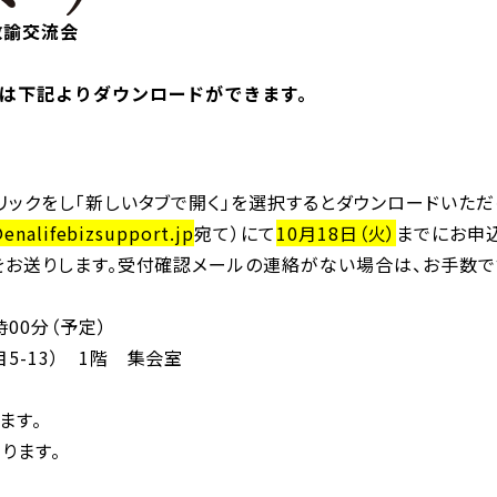
教諭交流会
書は下記よりダウンロードができます。
ックをし「新しいタブで開く」を選択するとダウンロードいただ
enalifebizsupport.jp
宛て）にて
10月18日（火）
までにお申
をお送りします。受付確認メールの連絡がない場合は、お手数
00分（予定）
-13） 1階 集会室
ます。
ります。