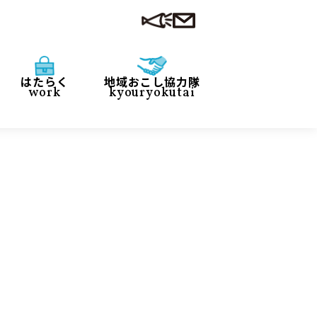
はたらく
地域おこし協力隊
work
kyouryokutai